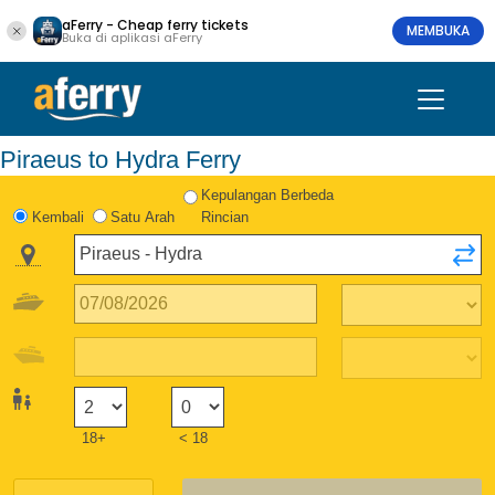
aFerry - Cheap ferry tickets
MEMBUKA
Buka di aplikasi aFerry
Piraeus to Hydra Ferry
Kepulangan Berbeda
Kembali
Satu Arah
Rincian
18+
< 18