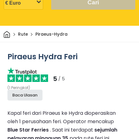
Cari
Rumah
Rute
Piraeus-Hydra
Piraeus Hydra Feri
5
/ 5
(
1
Peringkat
)
Baca Ulasan
Kapal feri dari Piraeus ke Hydra dioperasikan
oleh 1 perusahaan feri.
Operator mencakup
Blue Star Ferries
.
Saat ini terdapat
sejumlah
pelayaran mingguan 35
pada rute feri ini.