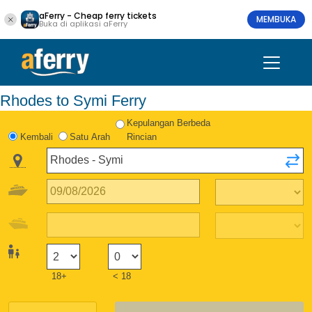
aFerry - Cheap ferry tickets
MEMBUKA
Buka di aplikasi aFerry
Rhodes to Symi Ferry
Kepulangan Berbeda
Kembali
Satu Arah
Rincian
18+
< 18