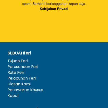
spam. Berhenti berlangganan kapan saja.
Kebijakan Privasi
SEBUAHferi
Tujuan Feri
Perusahaan Feri
Rute Feri
Pelabuhan Feri
Ulasan Kami
Penawaran Khusus
Kapal