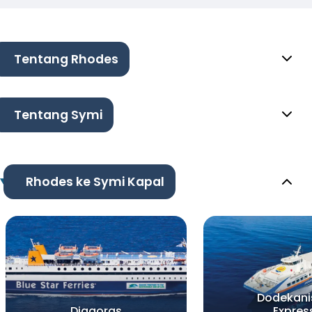
Tentang Rhodes
Tentang Symi
Rhodes ke Symi Kapal
Dodekani
Diagoras
Expres