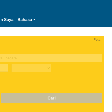
n Saya
Bahasa
Peta
Cari