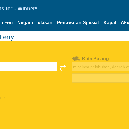
site" - Winner*
n Feri
Negara
ulasan
Penawaran Spesial
Kapal
Aku
Ferry
Rute Pulang
< 18