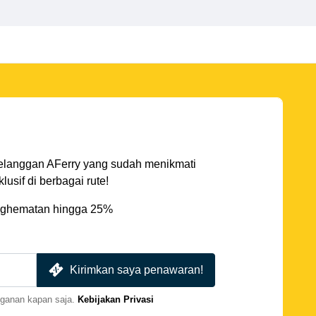
elanggan AFerry yang sudah menikmati
sif di berbagai rute!
ghematan hingga 25%
Kirimkan saya penawaran!
gganan kapan saja.
Kebijakan Privasi