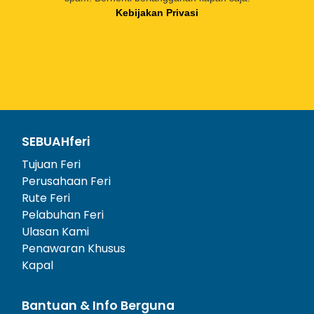
Kebijakan Privasi
SEBUAHferi
Tujuan Feri
Perusahaan Feri
Rute Feri
Pelabuhan Feri
Ulasan Kami
Penawaran Khusus
Kapal
Bantuan & Info Berguna