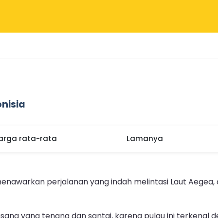
onisia
arga rata-rata
Lamanya
a menawarkan perjalanan yang indah melintasi Laut Aegea
suasana yang tenang dan santai, karena pulau ini terken