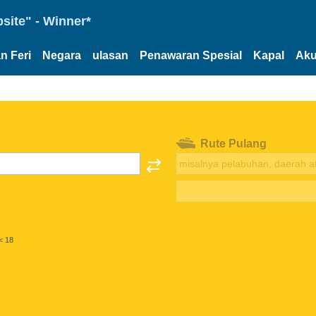
site" - Winner*
n Feri
Negara
ulasan
Penawaran Spesial
Kapal
Aku
Rute Pulang
< 18