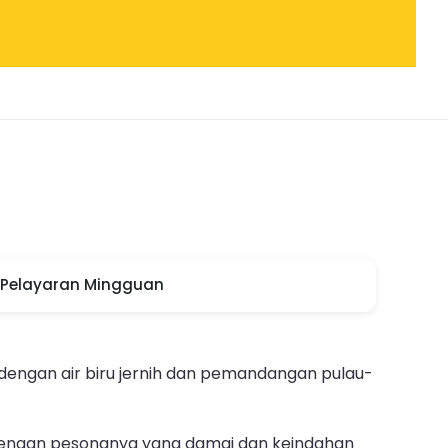
Pelayaran Mingguan
, dengan air biru jernih dan pemandangan pulau-
al dengan pesonanya yang damai dan keindahan