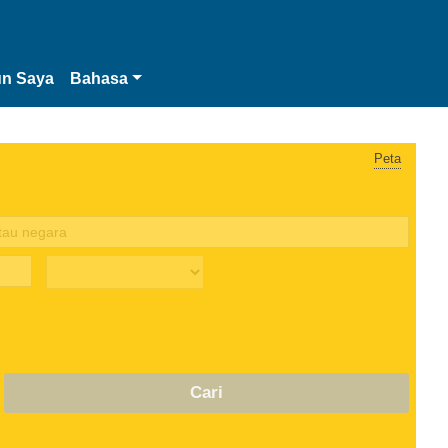
n Saya
Bahasa
Peta
Cari