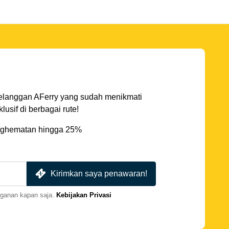
elanggan AFerry yang sudah menikmati
sif di berbagai rute!
ghematan hingga 25%
Kirimkan saya penawaran!
gganan kapan saja.
Kebijakan Privasi