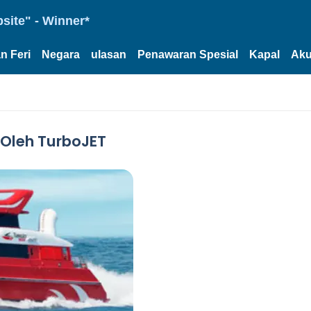
site" - Winner*
n Feri
Negara
ulasan
Penawaran Spesial
Kapal
Aku
 Oleh TurboJET