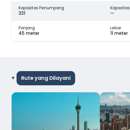
Kapasitas Penumpang
Kapasitas
331
—
Panjang
Lebar
45 meter
11 meter
Rute yang Dilayani