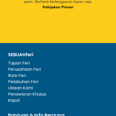
spam. Berhenti berlangganan kapan saja.
Kebijakan Privasi
SEBUAHferi
Tujuan Feri
Perusahaan Feri
Rute Feri
Pelabuhan Feri
Ulasan Kami
Penawaran Khusus
Kapal
Bantuan & Info Berguna