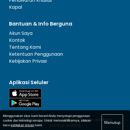
Penawaran Khusus
Kapal
Bantuan & Info Berguna
Akun Saya
Kontak
Tentang Kami
Ketentuan Penggunaan
Kebijakan Privasi
Aplikasi Seluler
Menggunakan situs kami berarti Anda menyetujui penggunaan
© 1977-
2026
AFerry Ltd. Seluruh hak cipta dilindungi
cookie dan teknologi serupa. Untuk menonaktifkannya, silakan
Menutup
undang-undang.
baca
kebijakan privasi
kami.