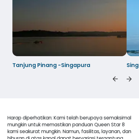
Tanjung Pinang -Singapura
Sin
Harap diperhatikan: Kami telah berupaya semaksimal
mungkin untuk memastikan panduan Queen Star 8
kami seakurat mungkin. Namun, fasilitas, layanan, dan
hiburan di atas kapal dapat bervariasi tergantung