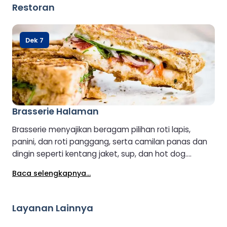
minuman santai saat perjalanan Anda dimulai.
Restoran
Dek 7
Brasserie Halaman
Brasserie menyajikan beragam pilihan roti lapis,
panini, dan roti panggang, serta camilan panas dan
dingin seperti kentang jaket, sup, dan hot dog.
Berbagai minuman panas dan dingin juga tersedia,
Baca selengkapnya...
menjadikannya tempat yang nyaman dan
menyenangkan untuk menikmati hidangan atau
camilan selama perjalanan Anda.
Layanan Lainnya