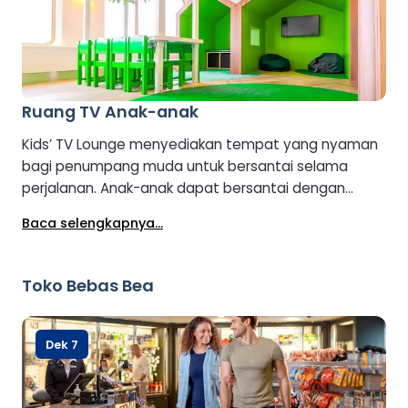
Ruang TV Anak-anak
Kids’ TV Lounge menyediakan tempat yang nyaman
bagi penumpang muda untuk bersantai selama
perjalanan. Anak-anak dapat bersantai dengan
acara favorit mereka, bersantai di tempat yang
Baca selengkapnya...
nyaman, dan menikmati waktu istirahat yang tenang
dari keseruan perjalanan. Tempat ini ideal bagi
keluarga yang mencari hiburan yang tenang di
Toko Bebas Bea
sepanjang perjalanan.
Dek 7