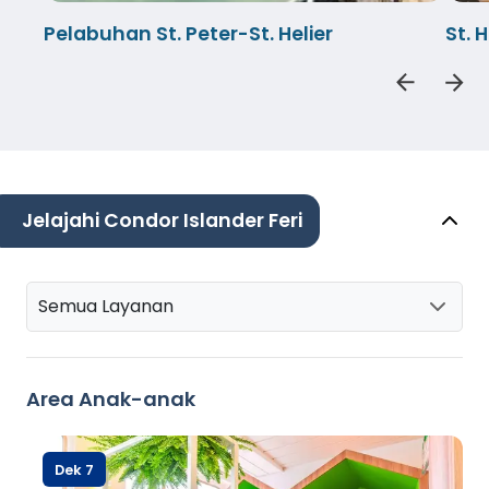
Pelabuhan St. Peter-St. Helier
St. 
Jelajahi Condor Islander Feri
Semua Layanan
Area Anak-anak
Dek 7