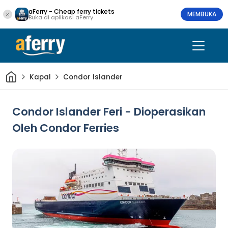
aFerry - Cheap ferry tickets
MEMBUKA
Buka di aplikasi aFerry
Rumah
Kapal
Condor Islander
Condor Islander Feri - Dioperasikan
Oleh Condor Ferries