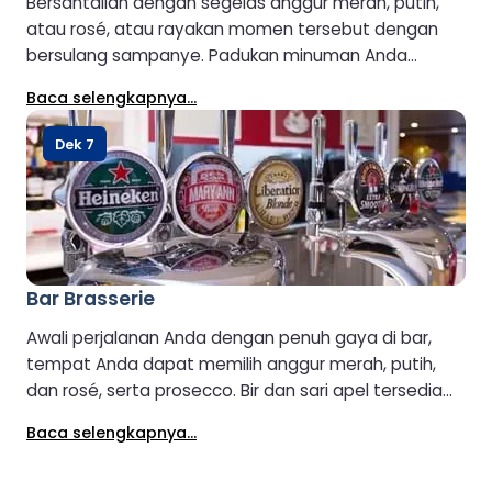
Bersantailah dengan segelas anggur merah, putih,
atau rosé, atau rayakan momen tersebut dengan
bersulang sampanye. Padukan minuman Anda
dengan berbagai camilan dan hidangan untuk
Baca selengkapnya...
berbagi, menciptakan tempat yang santai dan
menyenangkan untuk bersantai dan menikmati
Dek 7
perjalanan.
Bar Brasserie
Awali perjalanan Anda dengan penuh gaya di bar,
tempat Anda dapat memilih anggur merah, putih,
dan rosé, serta prosecco. Bir dan sari apel tersedia
dalam botol, kaleng, atau draft, dan Anda juga akan
Baca selengkapnya...
menemukan beragam minuman beralkohol dan
minuman ringan yang menyegarkan. Nikmati