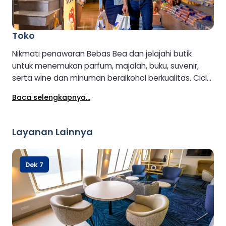
Toko
Nikmati penawaran Bebas Bea dan jelajahi butik
untuk menemukan parfum, majalah, buku, suvenir,
serta wine dan minuman beralkohol berkualitas. Cicipi
wewangian atau cicipi wiski, gin, dan minuman
Baca selengkapnya...
beralkohol premium untuk menemukan yang paling
cocok. Di luar, terdapat toko makanan yang
menawarkan produk-produk segar daerah, camilan,
Layanan Lainnya
dan minuman.
Dek 7