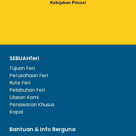
Kebijakan Privasi
SEBUAHferi
Tujuan Feri
Perusahaan Feri
Rute Feri
Pelabuhan Feri
Ulasan Kami
Penawaran Khusus
Kapal
Bantuan & Info Berguna