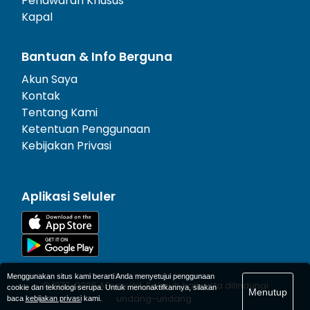
Penawaran Khusus
Kapal
Bantuan & Info Berguna
Akun Saya
Kontak
Tentang Kami
Ketentuan Penggunaan
Kebijakan Privasi
Aplikasi Seluler
Menggunakan situs kami berarti Anda menyetujui penggunaan
© 1977-
2026
AFerry Ltd. Seluruh hak cipta dilindungi
cookie dan teknologi serupa. Untuk menonaktifkannya, silakan
Menutup
undang-undang.
baca
kebijakan privasi
kami.