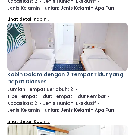
Kapasitas:
2
•
Jenis Hunian:
Eksklusif
•
Jenis Kelamin Hunian:
Jenis Kelamin Apa Pun
Lihat detail Kabin ...
Kabin Dalam dengan 2 Tempat Tidur yang
Dapat Diakses
Jumlah Tempat Berlabuh:
2
•
Tipe Tempat Tidur:
Tempat Tidur Kembar
•
Kapasitas:
2
•
Jenis Hunian:
Eksklusif
•
Jenis Kelamin Hunian:
Jenis Kelamin Apa Pun
Lihat detail Kabin ...