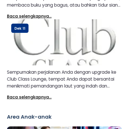
membaca buku yang bagus, atau bahkan tidur siang
yang tenang. Ruang yang tenang dan tinggi ini
Baca selengkapnya...
memberikan Anda ketenangan di tengah perjalanan.
Dek 11
Sempurnakan perjalanan Anda dengan upgrade ke
Club Class Lounge, tempat Anda dapat bersantai
menikmati pemandangan laut yang indah dan
fasilitas tambahan. Semua peserta, termasuk anak-
Baca selengkapnya...
anak dan bayi, wajib membayar biaya masuk.
Area Anak-anak