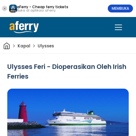
aFerry - Cheap ferry tickets
MEMBUKA
Buka di aplikasi aFerry
Rumah
Kapal
Ulysses
Ulysses Feri - Dioperasikan Oleh Irish
Ferries