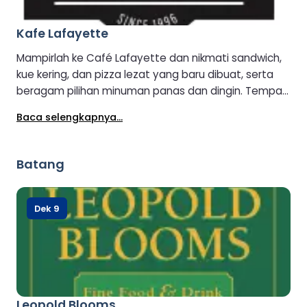
Kafe Lafayette
Mampirlah ke Café Lafayette dan nikmati sandwich,
kue kering, dan pizza lezat yang baru dibuat, serta
beragam pilihan minuman panas dan dingin. Tempat
ini sempurna untuk menikmati camilan, bersantai,
Baca selengkapnya...
dan memulihkan tenaga selama perjalanan Anda.
Batang
Dek 9
Leopold Blooms