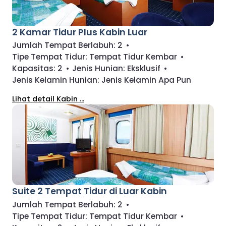
2 Kamar Tidur Plus Kabin Luar
Jumlah Tempat Berlabuh:
2
•
Tipe Tempat Tidur:
Tempat Tidur Kembar
•
Kapasitas:
2
•
Jenis Hunian:
Eksklusif
•
Jenis Kelamin Hunian:
Jenis Kelamin Apa Pun
Lihat detail Kabin ...
Suite 2 Tempat Tidur di Luar Kabin
Jumlah Tempat Berlabuh:
2
•
Tipe Tempat Tidur:
Tempat Tidur Kembar
•