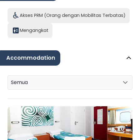
Akses PRM (Orang dengan Mobilitas Terbatas)
Mengangkat
Accommodation
Semua