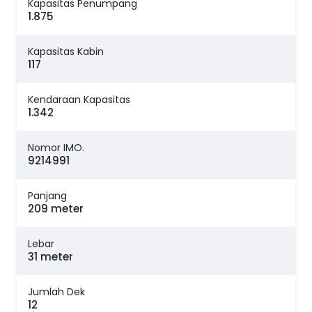
Kapasitas Penumpang
1.875
Kapasitas Kabin
117
Kendaraan Kapasitas
1.342
Nomor IMO.
9214991
Panjang
209 meter
Lebar
31 meter
Jumlah Dek
12