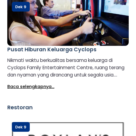
Dek 9
Pusat Hiburan Keluarga Cyclops
Nikmati waktu berkualitas bersama keluarga di
Cyclops Family Entertainment Centre, ruang terang
dan nyaman yang dirancang untuk segala usia.
Jelajahi beragam permainan arkade dan aktivitas
Baca selengkapnya...
interaktif yang akan menghibur anak-anak dan
membuat perjalanan lebih menyenangkan bagi
semua orang. Ini adalah tempat ideal bagi keluarga
Restoran
untuk bersenang-senang bersama selama
perjalanan.
Dek 9