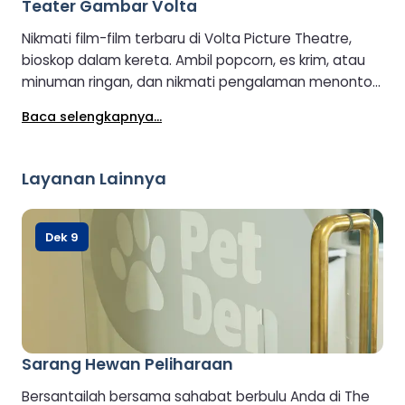
Teater Gambar Volta
Nikmati film-film terbaru di Volta Picture Theatre,
bioskop dalam kereta. Ambil popcorn, es krim, atau
minuman ringan, dan nikmati pengalaman menonton
film dengan pilihan untuk dewasa dan anak-anak.
Baca selengkapnya...
Ikuti terus rilis terbaru dan buat perjalanan Anda
semakin menyenangkan.
Layanan Lainnya
Dek 9
Sarang Hewan Peliharaan
Bersantailah bersama sahabat berbulu Anda di The