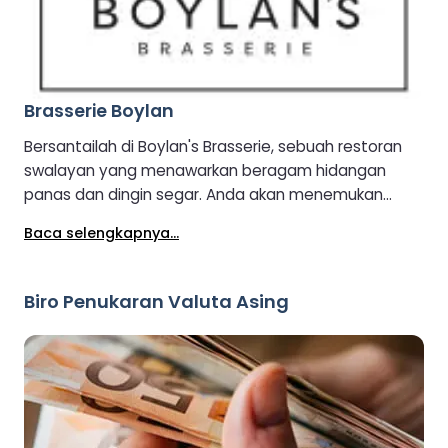
Brasserie Boylan
Bersantailah di Boylan's Brasserie, sebuah restoran
swalayan yang menawarkan beragam hidangan
panas dan dingin segar. Anda akan menemukan
pilihan seperti salad, sup, burger, hidangan penutup,
Baca selengkapnya...
dan banyak lagi.
Biro Penukaran Valuta Asing