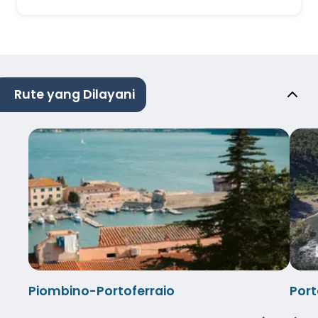
Rute yang Dilayani
Piombino-Portoferraio
Port