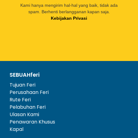
Kami hanya mengirim hal-hal yang baik, tidak ada
spam. Berhenti berlangganan kapan saja.
Kebijakan Privasi
SEBUAHferi
Tujuan Feri
Perusahaan Feri
Rute Feri
Pelabuhan Feri
Ulasan Kami
Penawaran Khusus
Kapal