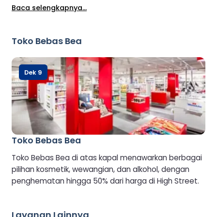
Stena Plus, serta minuman dan camilan gratis. Untuk
Baca selengkapnya...
menjaga suasana tetap tenang, Lounge ini khusus
untuk tamu berusia 8 tahun ke atas.
Toko Bebas Bea
Dek 9
Toko Bebas Bea
Toko Bebas Bea di atas kapal menawarkan berbagai
pilihan kosmetik, wewangian, dan alkohol, dengan
penghematan hingga 50% dari harga di High Street.
Layanan Lainnya