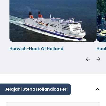
Harwich-Hook Of Holland
Hook
Jelajahi Stena Hollandica Feri