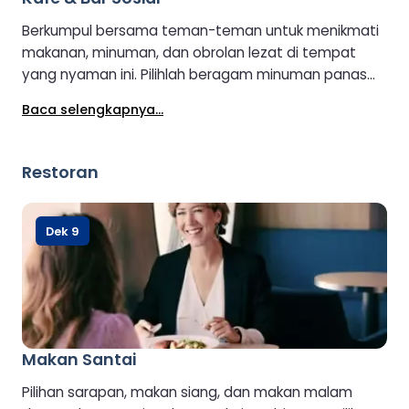
Berkumpul bersama teman-teman untuk menikmati
makanan, minuman, dan obrolan lezat di tempat
yang nyaman ini. Pilihlah beragam minuman panas
dan dingin serta camilan bar, dengan beberapa
Baca selengkapnya...
tempat duduk yang menawarkan pemandangan
laut. Kopi ramah lingkungan tersedia dalam bentuk
biji kopi, dan bilik swafoto memungkinkan Anda
Restoran
mengabadikan dan berbagi momen-momen tak
terlupakan dari perjalanan Anda.
Dek 9
Makan Santai
Pilihan sarapan, makan siang, dan makan malam