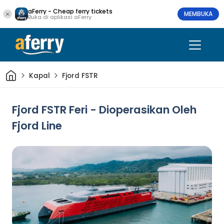
aFerry - Cheap ferry tickets
MEMBUKA
Buka di aplikasi aFerry
Rumah
Kapal
Fjord FSTR
Fjord FSTR Feri - Dioperasikan Oleh
Fjord Line