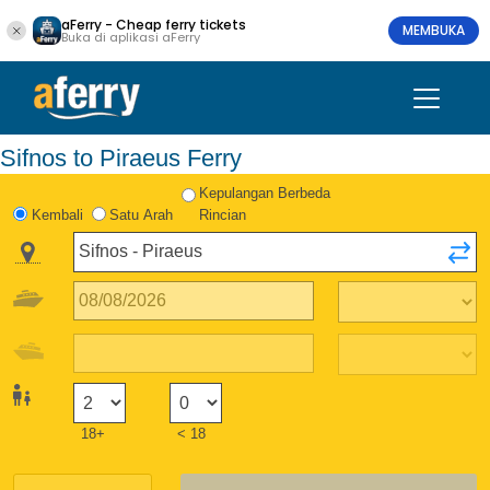
aFerry - Cheap ferry tickets
MEMBUKA
Buka di aplikasi aFerry
Sifnos to Piraeus Ferry
Kepulangan Berbeda
Kembali
Satu Arah
Rincian
18+
< 18