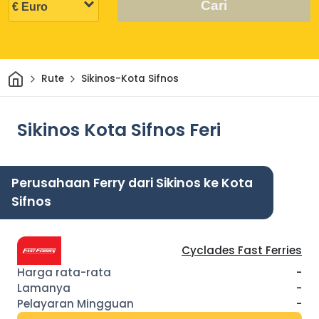
Cari
Rumah
Rute
Sikinos-Kota Sifnos
Sikinos Kota Sifnos Feri
Perusahaan Ferry dari Sikinos ke Kota
Sifnos
Cyclades Fast Ferries
-
-
-