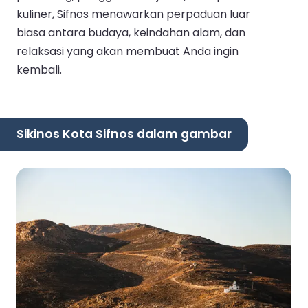
kuliner, Sifnos menawarkan perpaduan luar
biasa antara budaya, keindahan alam, dan
relaksasi yang akan membuat Anda ingin
kembali.
Sikinos Kota Sifnos dalam gambar