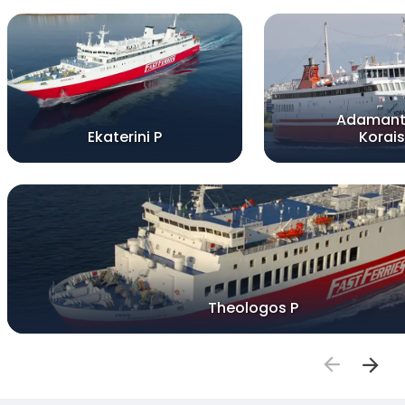
Adamant
Ekaterini P
Korais
Theologos P