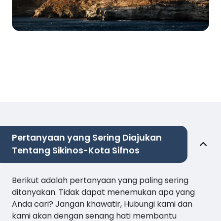
Pertanyaan yang Sering Diajukan
Tentang Sikinos-Kota Sifnos
Berikut adalah pertanyaan yang paling sering
ditanyakan. Tidak dapat menemukan apa yang
Anda cari? Jangan khawatir, Hubungi kami dan
kami akan dengan senang hati membantu