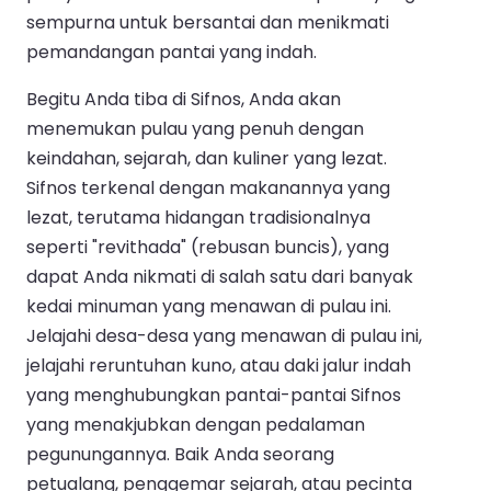
sempurna untuk bersantai dan menikmati
pemandangan pantai yang indah.
Begitu Anda tiba di Sifnos, Anda akan
menemukan pulau yang penuh dengan
keindahan, sejarah, dan kuliner yang lezat.
Sifnos terkenal dengan makanannya yang
lezat, terutama hidangan tradisionalnya
seperti "revithada" (rebusan buncis), yang
dapat Anda nikmati di salah satu dari banyak
kedai minuman yang menawan di pulau ini.
Jelajahi desa-desa yang menawan di pulau ini,
jelajahi reruntuhan kuno, atau daki jalur indah
yang menghubungkan pantai-pantai Sifnos
yang menakjubkan dengan pedalaman
pegunungannya. Baik Anda seorang
petualang, penggemar sejarah, atau pecinta