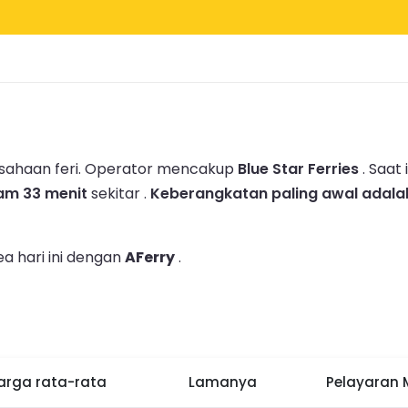
usahaan feri.
Operator mencakup
Blue Star Ferries
.
Saat 
jam 33 menit
sekitar .
Keberangkatan paling awal adala
a hari ini dengan
AFerry
.
arga rata-rata
Lamanya
Pelayaran