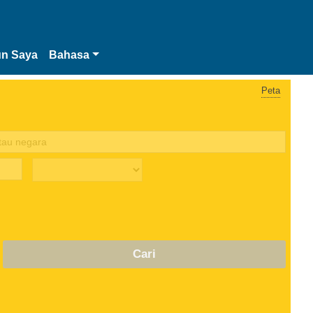
n Saya
Bahasa
Peta
Cari