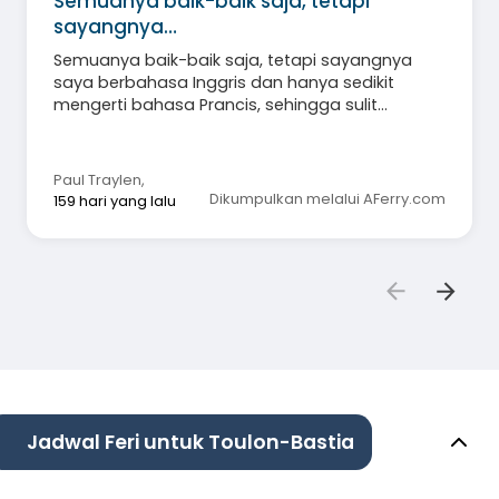
Semuanya baik-baik saja, tetapi
sayangnya…
Semuanya baik-baik saja, tetapi sayangnya
saya berbahasa Inggris dan hanya sedikit
mengerti bahasa Prancis, sehingga sulit
berinteraksi dengan sebagian besar staf karena
hal itu! Mungkin saya harus berusaha lebih keras
untuk berbicara bahasa Prancis, tetapi ini
Paul Traylen
,
adalah bisnis pariwisata. Namun secara
Dikumpulkan melalui AFerry.com
159 hari yang lalu
keseluruhan saya menikmatinya.
Jadwal Feri untuk Toulon-Bastia