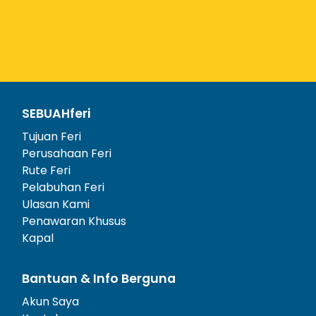
SEBUAHferi
Tujuan Feri
Perusahaan Feri
Rute Feri
Pelabuhan Feri
Ulasan Kami
Penawaran Khusus
Kapal
Bantuan & Info Berguna
Akun Saya