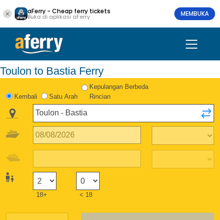
aFerry - Cheap ferry tickets
MEMBUKA
Buka di aplikasi aFerry
Toulon to Bastia Ferry
Kepulangan Berbeda
Kembali
Satu Arah
Rincian
18+
< 18