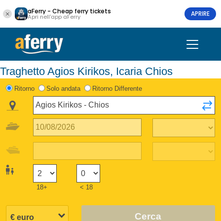
aFerry - Cheap ferry tickets
APRIRE
Apri nell'app aFerry
Traghetto Agios Kirikos, Icaria Chios
Ritorno
Solo andata
Ritorno Differente
18+
< 18
Cerca