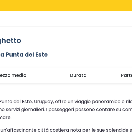
ghetto
a Punta del Este
rezzo medio
Durata
Part
Punta del Este, Uruguay, offre un viaggio panoramico e rilas
no servizi giornalieri. I passeggeri possono contare su c
 mare.
 un'affascinante città costiera nota per le sue splendide s