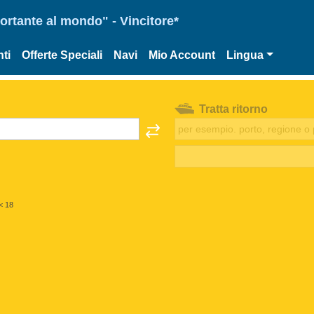
portante al mondo" - Vincitore*
ti
Offerte Speciali
Navi
Mio Account
Lingua
Tratta ritorno
< 18