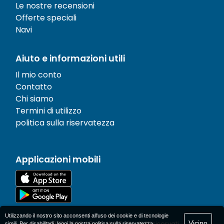
Le nostre recensioni
Offerte speciali
Navi
Aiuto e informazioni utili
Il mio conto
Contatto
Chi siamo
Termini di utilizzo
politica sulla riservatezza
Applicazioni mobili
Utilizzando il nostro sito acconsenti all'uso dei cookie e di tecnologie
Vicino
© 1977-
2026
AFerry Ltd. Tutti i diritti riservati.
simili. Per disabilitarli, leggi la nostra
politica sulla riservatezza
.