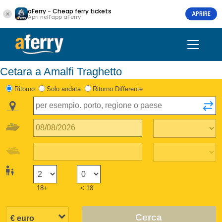
aFerry - Cheap ferry tickets
APRIRE
Apri nell'app aFerry
Cetara a Amalfi Traghetto
Ritorno
Solo andata
Ritorno Differente
18+
< 18
Cerca