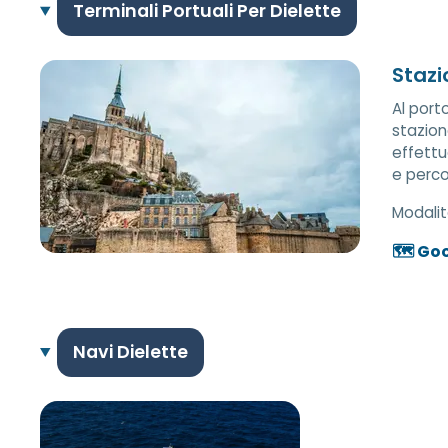
Terminali Portuali Per Dielette
Stazi
Al porto
stazion
effettua
e perco
Modalit
🗺️ Go
Navi Dielette