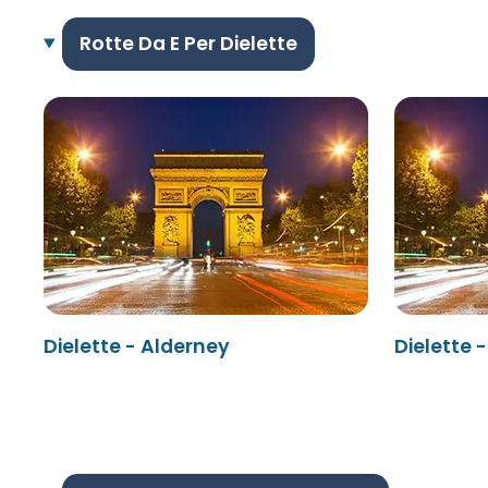
Rotte Da E Per Dielette
Dielette - Alderney
Dielette -