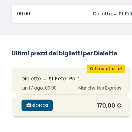
09:00
Dielette → St Pe
Ultimi prezzi dei biglietti per Dielette
Ottima offerta!
Dielette
→
St Peter Port
lun 17 ago, 09:00
Manche Iles Express
170,00 €
Ricerca