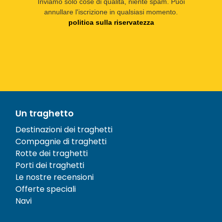
Inviamo solo cose di qualità, niente spam. Puoi
annullare l'iscrizione in qualsiasi momento.
politica sulla riservatezza
Un traghetto
Destinazioni dei traghetti
Compagnie di traghetti
Rotte dei traghetti
Porti dei traghetti
Le nostre recensioni
Offerte speciali
Navi