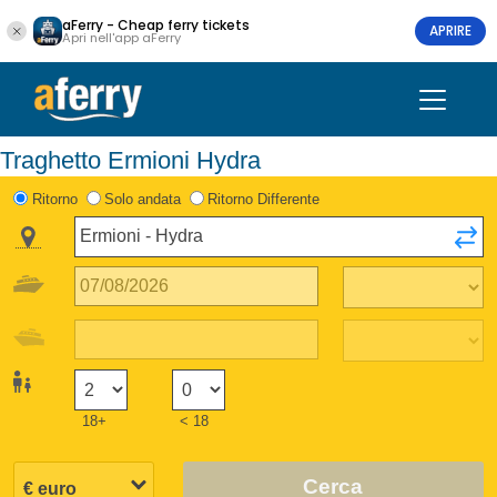
aFerry - Cheap ferry tickets
APRIRE
Apri nell'app aFerry
Traghetto Ermioni Hydra
Ritorno
Solo andata
Ritorno Differente
18+
< 18
Cerca