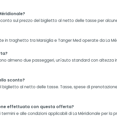
Méridionale?
conto sul prezzo del biglietto al netto delle tasse per alcu
te in traghetto tra Marsiglia e Tanger Med operate da La Mér
rta?
dono almeno due passeggeri, un'auto standard con altezza inf
ello sconto?
l biglietto al netto delle tasse. Tasse, spese di prenotazi
one effettuata con questa offerta?
ermini e alle condizioni applicabili di La Méridionale per la