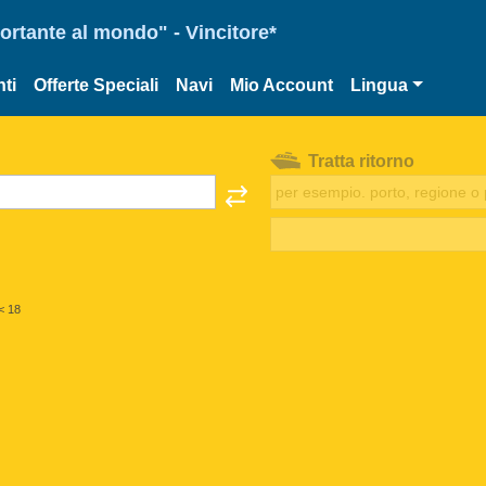
portante al mondo" - Vincitore*
ti
Offerte Speciali
Navi
Mio Account
Lingua
Tratta ritorno
< 18