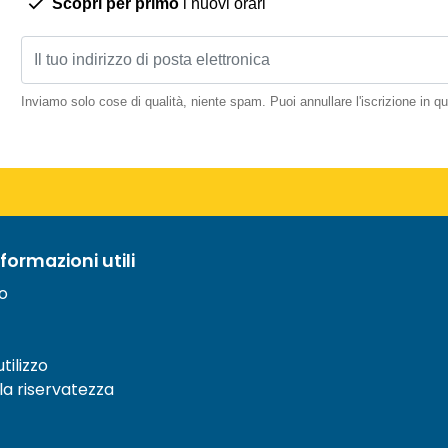
Scopri per primo
i nuovi orari
Inviamo solo cose di qualità, niente spam. Puoi annullare l'iscrizione in 
nformazioni utili
to
tilizzo
lla riservatezza