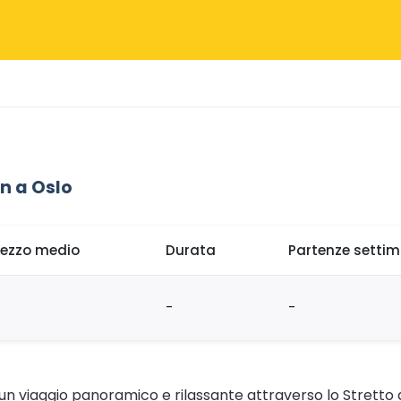
n a Oslo
rezzo medio
Durata
Partenze settim
-
-
 un viaggio panoramico e rilassante attraverso lo Stretto 