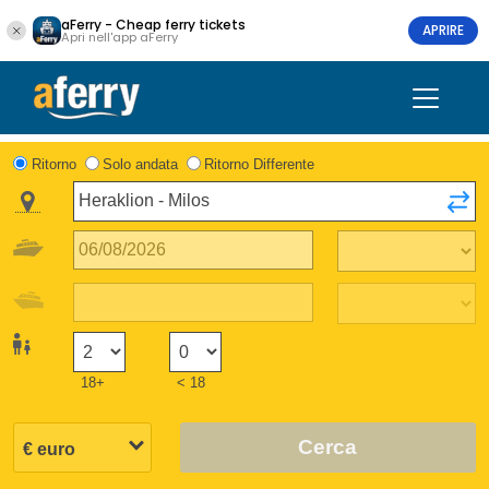
aFerry - Cheap ferry tickets
APRIRE
Apri nell'app aFerry
Ritorno
Solo andata
Ritorno Differente
18+
< 18
Cerca