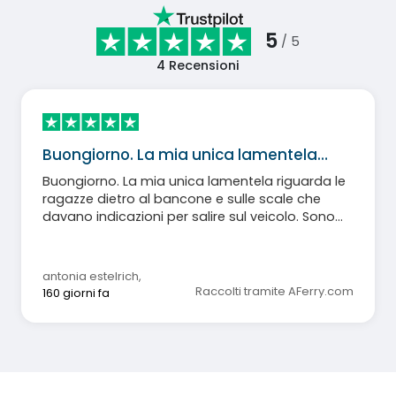
5
/ 5
4
Recensioni
Buongiorno. La mia unica lamentela…
Buongiorno. La mia unica lamentela riguarda le
ragazze dietro al bancone e sulle scale che
davano indicazioni per salire sul veicolo. Sono
state incredibilmente maleducate e
maleducate, soprattutto con le persone
anziane. Ho dovuto dire a due di loro che non
antonia estelrich
,
c'è modo di rispondere alle persone anziane. È
Raccolti tramite AFerry.com
160 giorni fa
successo a una nonna davanti a me. Inoltre,
due cameriere al bar la mattina erano
estremamente scortesi, dando risposte
maleducate e facendo smorfie che ti facevano
passare la voglia di chiedere un bicchiere
d'acqua.