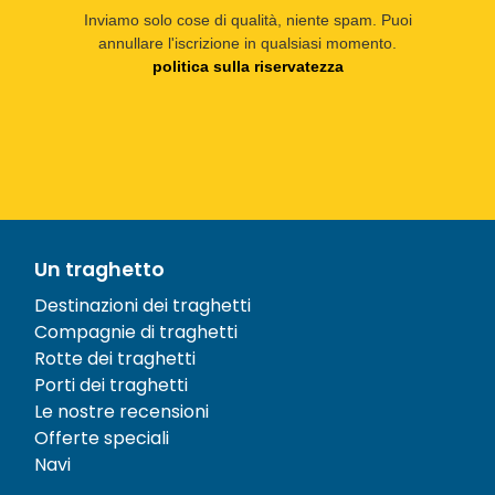
Inviamo solo cose di qualità, niente spam. Puoi
annullare l'iscrizione in qualsiasi momento.
politica sulla riservatezza
Un traghetto
Destinazioni dei traghetti
Compagnie di traghetti
Rotte dei traghetti
Porti dei traghetti
Le nostre recensioni
Offerte speciali
Navi