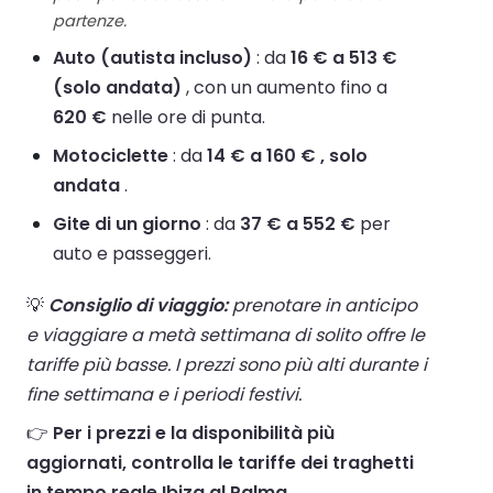
partenze.
Auto (autista incluso)
: da
16 € a 513 €
(solo andata)
, con un aumento fino a
620 €
nelle ore di punta.
Motociclette
: da
14 € a 160 € , solo
andata
.
Gite di un giorno
: da
37 € a 552 €
per
auto e passeggeri.
💡
Consiglio di viaggio:
prenotare in anticipo
e viaggiare a metà settimana di solito offre le
tariffe più basse. I prezzi sono più alti durante i
fine settimana e i periodi festivi.
👉
Per i prezzi e la disponibilità più
aggiornati, controlla le tariffe dei traghetti
in tempo reale Ibiza al Palma .