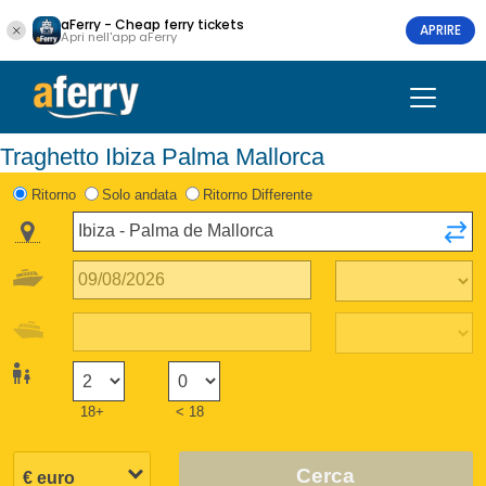
aFerry - Cheap ferry tickets
APRIRE
Apri nell'app aFerry
Traghetto Ibiza Palma Mallorca
Ritorno
Solo andata
Ritorno Differente
18+
< 18
Cerca