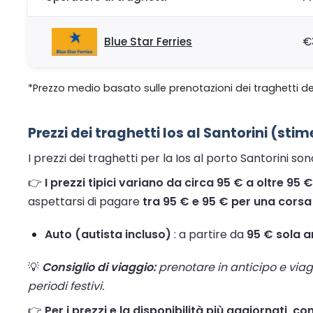
Blue Star Ferries
€
*Prezzo medio basato sulle prenotazioni dei traghetti de
Prezzi dei traghetti Ios al Santorini (stim
I prezzi dei traghetti per la Ios al porto Santorini s
👉
I prezzi tipici variano da circa 95 € a oltre 95 
aspettarsi di pagare
tra 95 € e 95 € per una corsa
Auto (autista incluso)
: a partire da
95 € sola 
💡
Consiglio di viaggio:
prenotare in anticipo e viaggi
periodi festivi.
👉
Per i prezzi e la disponibilità più aggiornati, con