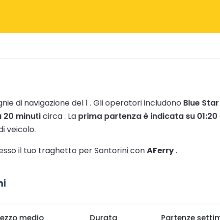
nie di navigazione del 1 .
Gli operatori includono
Blue Star
a 20 minuti
circa .
La
prima partenza è indicata su 01:20
i veicolo.
tesso il tuo traghetto per Santorini con
AFerry
.
ni
rezzo medio
Durata
Partenze setti