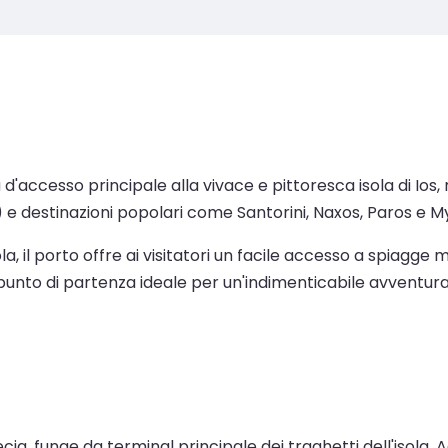
orta d'accesso principale alla vivace e pittoresca isola di I
) e destinazioni popolari come Santorini, Naxos, Paros e 
la, il porto offre ai visitatori un facile accesso a spiagge 
il punto di partenza ideale per un'indimenticabile avventura s
n Grecia, funge da terminal principale dei traghetti dell'isol