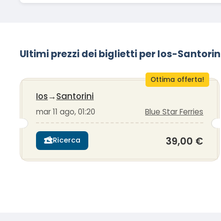
Ultimi prezzi dei biglietti per Ios-Santorin
Ottima offerta!
Ios
→
Santorini
mar 11 ago, 01:20
Blue Star Ferries
39,00 €
Ricerca