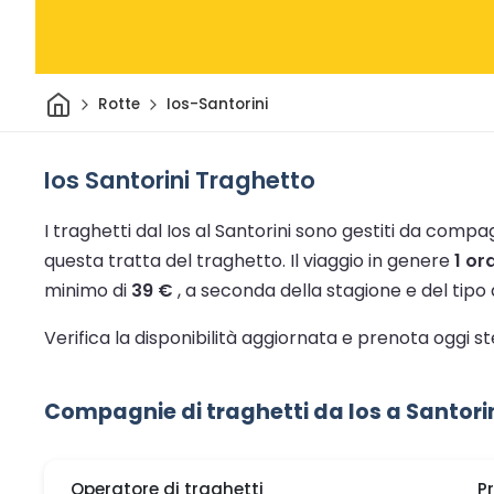
Casa
Rotte
Ios-Santorini
Ios Santorini Traghetto
I traghetti dal Ios al Santorini sono gestiti da compag
questa tratta del traghetto.
Il viaggio in genere
1 or
minimo di
39 €
, a seconda della stagione e del tipo d
Verifica la disponibilità aggiornata e prenota oggi s
Compagnie di traghetti da Ios a Santori
Operatore di traghetti
P