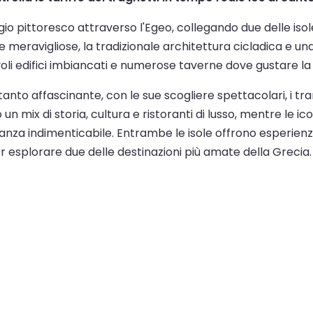
ggio pittoresco attraverso l'Egeo, collegando due delle isol
 meravigliose, la tradizionale architettura cicladica e una
tevoli edifici imbiancati e numerose taverne dove gustare la
ttanto affascinante, con le sue scogliere spettacolari, i tr
ono un mix di storia, cultura e ristoranti di lusso, mentre le
anza indimenticabile. Entrambe le isole offrono esperien
r esplorare due delle destinazioni più amate della Grecia.