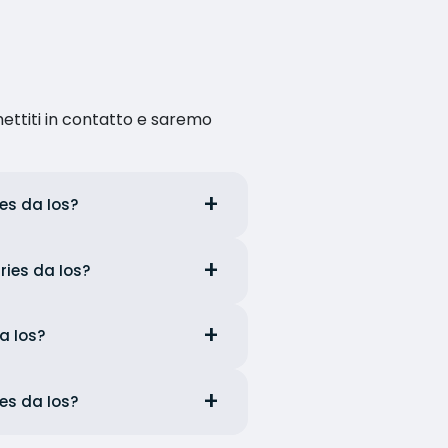
ettiti in contatto e saremo
ies da Ios?
rries da Ios?
da Ios?
des da Ios?