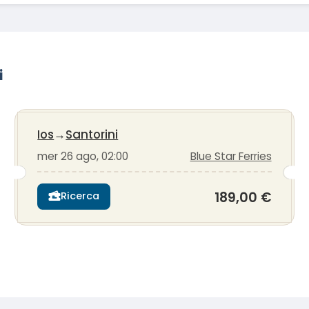
i
Ios
→
Santorini
mer 26 ago, 02:00
Blue Star Ferries
189,00 €
Ricerca