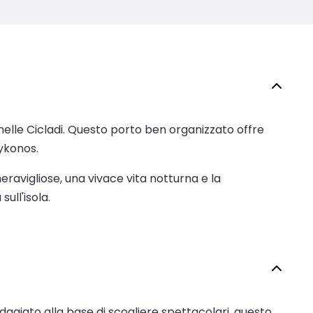
os, nelle Cicladi. Questo porto ben organizzato offre
Mykonos.
meravigliose, una vivace vita notturna e la
ull'isola.
a. Adagiato alla base di scogliere spettacolari, questo