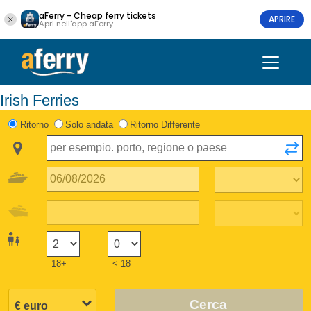
aFerry - Cheap ferry tickets
APRIRE
Apri nell'app aFerry
Irish Ferries
Ritorno
Solo andata
Ritorno Differente
18+
< 18
Cerca