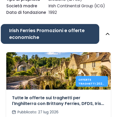
Società madre
Irish Continental Group (ICG)
Data di fondazione
1992
Irish Ferries Promozioni e offerte
economiche
OFFERTE
TRAGHETTI 2026
PER
L’INGHILTERRA DA
41€
Tutte le offerte sui traghetti per
l'Inghilterra con Brittany Ferries, DFDS, Irish
Ferries e P&O Ferries – a partire da 41€
Pubblicato
:
27 lug 2026