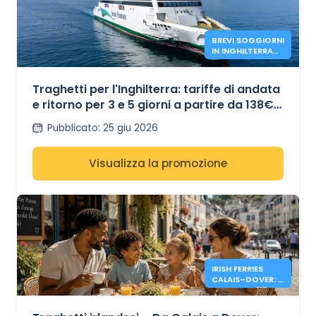
BREVI SOGGIORNI
IN INGHILTERRA
CON IRISH FERRIES
- 138€*
Traghetti per l'Inghilterra: tariffe di andata
e ritorno per 3 e 5 giorni a partire da 138€
con Irish Ferries.
Pubblicato
:
25 giu 2026
Visualizza la promozione
IRISH FERRIES
CALAIS–DOVER: 2
GIORNI DA 117€