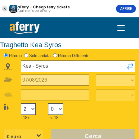
aFerry - Cheap ferry tickets
APRIRE
Apri nell'app aFerry
Traghetto Kea Syros
Ritorno
Solo andata
Ritorno Differente
18+
< 18
Cerca