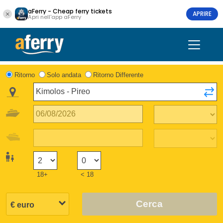
aFerry - Cheap ferry tickets
APRIRE
Apri nell'app aFerry
Ritorno
Solo andata
Ritorno Differente
18+
< 18
Cerca