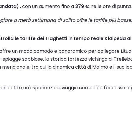
 andata)
, con un aumento fino a
379 €
nelle ore di punta.
are a metà settimana di solito offre le tariffe più basse. 
ntrolla le tariffe dei traghetti in tempo reale Klaipėda al
offre un modo comodo e panoramico per collegare Lituania 
ti spiagge sabbiose, la storica fortezza vichinga di Trelleb
meridionale, tra cui la dinamica città di Malmö e il suo ic
nerario offre un'esperienza di viaggio comoda e l'accesso a