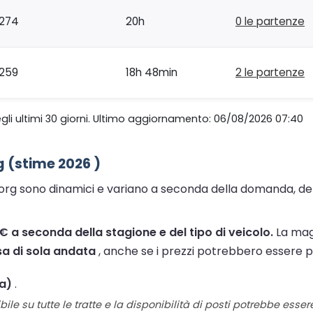
274
20h
0 le partenze
259
18h 48min
2 le partenze
gli ultimi 30 giorni. Ultimo aggiornamento: 06/08/2026 07:40
g (stime 2026 )
borg sono dinamici e variano a seconda della domanda, della
9 € a seconda della stagione e del tipo di veicolo.
La magg
sa di sola andata
, anche se i prezzi potrebbero essere più
ta)
.
ile su tutte le tratte e la disponibilità di posti potrebbe esse