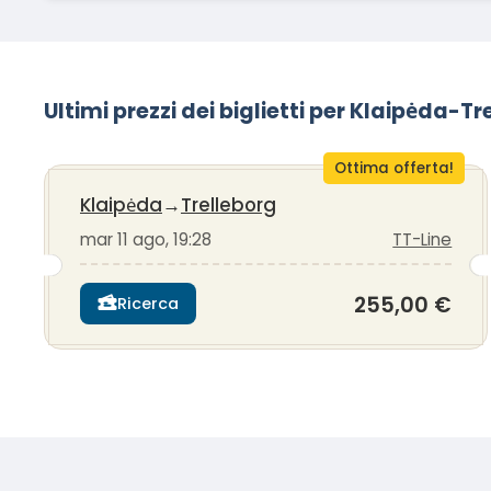
Ultimi prezzi dei biglietti per Klaipėda-T
Ottima offerta!
Klaipėda
→
Trelleborg
mar 11 ago, 19:28
TT-Line
255,00 €
Ricerca