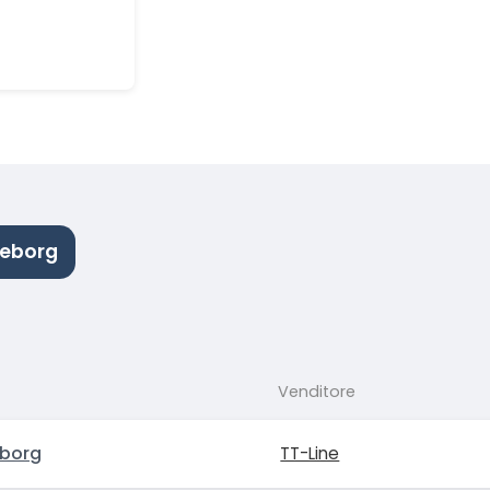
leborg
Venditore
eborg
TT-Line