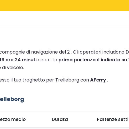
a compagnie di navigazione del 2 .
Gli operatori includono
D
19 ore 24 minuti
circa .
La
prima partenza è indicata su 
 di veicolo.
tesso il tuo traghetto per Trelleborg con
AFerry
.
relleborg
rezzo medio
Durata
Partenze sett