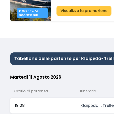
Visualizza la promozione
DFDS: 15% DI
SCONTO SUI
TRAGHETTI NEL
BALTICO
Tabellone delle partenze per Klaipėda-Trel
Martedì 11 Agosto 2026
Orario di partenza
Itinerario
19:28
Klaipėda
→
Trell