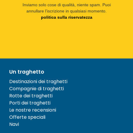
Inviamo solo cose di qualità, niente spam. Puoi
annullare l'iscrizione in qualsiasi momento.
politica sulla riservatezza
Un traghetto
Destinazioni dei traghetti
Compagnie di traghetti
Rotte dei traghetti
Porti dei traghetti
Le nostre recensioni
Offerte speciali
Navi