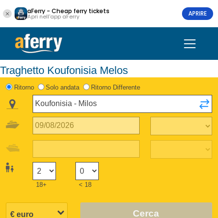
aFerry - Cheap ferry tickets
APRIRE
Apri nell'app aFerry
Traghetto Koufonisia Melos
Ritorno
Solo andata
Ritorno Differente
18+
< 18
Cerca