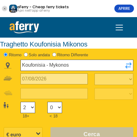
aFerry - Cheap ferry tickets
APRIRE
Apri nell'app aFerry
Traghetto Koufonisia Mikonos
Ritorno
Solo andata
Ritorno Differente
18+
< 18
Cerca