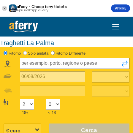
aFerry - Cheap ferry tickets
APRIRE
Apri nell'app aFerry
Traghetti La Palma
Ritorno
Solo andata
Ritorno Differente
18+
< 18
Cerca