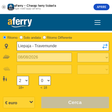
aFerry - Cheap ferry tickets
APRIRE
Apri nell'app aFerry
Ritorno
Solo andata
Ritorno Differente
18+
< 18
Cerca