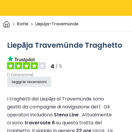
Casa
Rotte
Liepāja-Travemünde
Liepāja Travemünde Traghetto
4
/ 5
(
1
Valutazione
)
Leggi le recensioni
I traghetti dal Liepāja al Travemünde sono
gestiti da compagnie di navigazione del 1 .
Gli
operatori includono
Stena Line
.
Attualmente
ci sono
traversate 6
su questa tratta del
traghetto.
Il viaggio in genere
22 ore
circa .
La