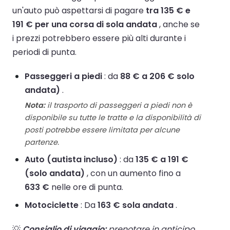
un'auto può aspettarsi di pagare
tra 135 € e
191 € per una corsa di sola andata
, anche se
i prezzi potrebbero essere più alti durante i
periodi di punta.
Passeggeri a piedi
: da
88 € a 206 € solo
andata)
.
Nota:
il trasporto di passeggeri a piedi non è
disponibile su tutte le tratte e la disponibilità di
posti potrebbe essere limitata per alcune
partenze.
Auto (autista incluso)
: da
135 € a 191 €
(solo andata)
, con un aumento fino a
633 €
nelle ore di punta.
Motociclette
: Da
163 € sola andata
.
💡
Consiglio di viaggio:
prenotare in anticipo