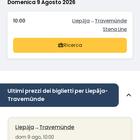
Domenica 9 Agosto 2026
10:00
Liepāja
→
Travemünde
Stena Line
Ricerca
Ultimi prezzi dei biglietti per Liepāja-
Travemünde
Liepāja
→
Travemünde
dom 9 ago, 10:00