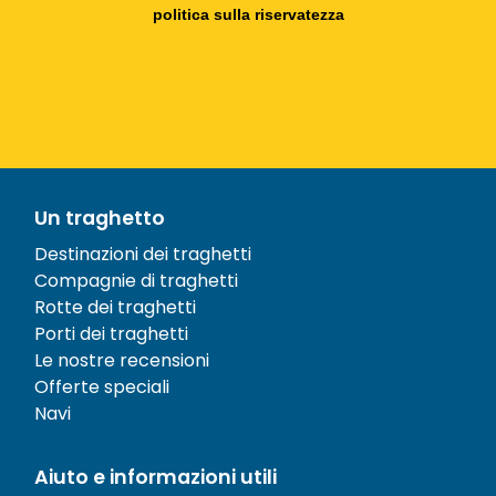
politica sulla riservatezza
Un traghetto
Destinazioni dei traghetti
Compagnie di traghetti
Rotte dei traghetti
Porti dei traghetti
Le nostre recensioni
Offerte speciali
Navi
Aiuto e informazioni utili