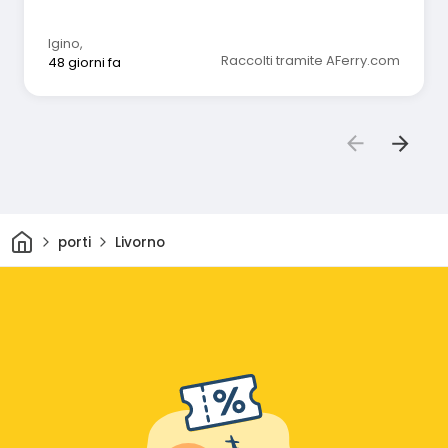
Igino
,
Raccolti tramite AFerry.com
48 giorni fa
Casa
porti
Livorno