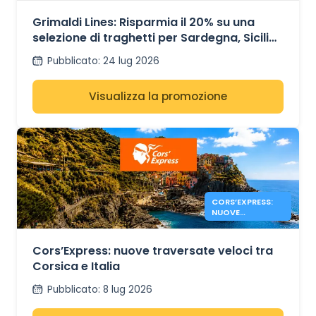
NEL
MEDITERRANEO
Grimaldi Lines: Risparmia il 20% su una
selezione di traghetti per Sardegna, Sicilia
e Spagna
Pubblicato
:
24 lug 2026
Visualizza la promozione
CORS’EXPRESS:
NUOVE
TRAVERSATE
CORSICA – ITALIA
Cors’Express: nuove traversate veloci tra
Corsica e Italia
Pubblicato
:
8 lug 2026