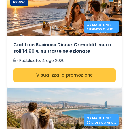
NUOVO!
GRIMALDI LINES:
BUSINESS DINNER
A SOLI 14,90 €
Goditi un Business Dinner Grimaldi Lines a
soli 14,90 € su tratte selezionate
Pubblicato
:
4 ago 2026
Visualizza la promozione
GRIMALDI LINES:
20% DI SCONTO
SUI TRAGHETTI