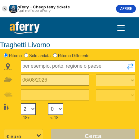
aFerry - Cheap ferry tickets
APRIRE
Apri nell'app aFerry
Traghetti Livorno
Ritorno
Solo andata
Ritorno Differente
18+
< 18
Cerca