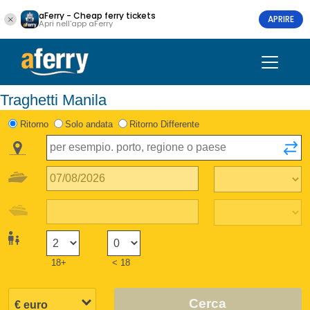
aFerry - Cheap ferry tickets
APRIRE
Apri nell'app aFerry
Traghetti Manila
Ritorno
Solo andata
Ritorno Differente
18+
< 18
Cerca