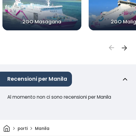
2GO Masagana
2GO Mali
Recensioni per Manila
Al momento non ci sono recensioni per Manila
Casa
porti
Manila