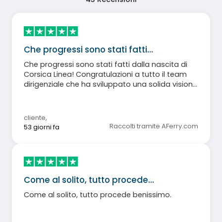
Che progressi sono stati fatti…
Che progressi sono stati fatti dalla nascita di
Corsica Linea! Congratulazioni a tutto il team
dirigenziale che ha sviluppato una solida visione
aziendale che si è dimostrata efficace nel
tempo, e a tutti i membri dello staff per la sua
quotidiana implementazione. Ottimo lavoro!
cliente
,
Raccolti tramite AFerry.com
53 giorni fa
Come al solito, tutto procede…
Come al solito, tutto procede benissimo.