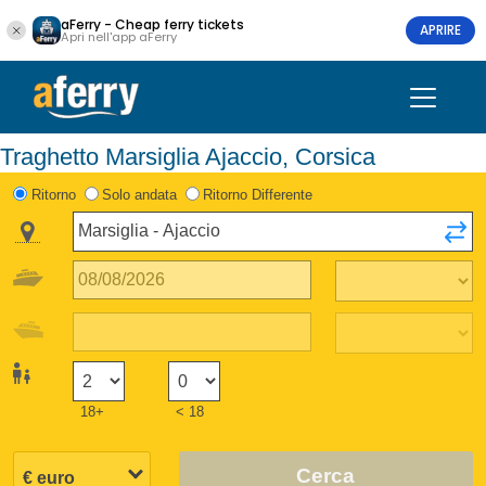
aFerry - Cheap ferry tickets
APRIRE
Apri nell'app aFerry
Traghetto Marsiglia Ajaccio, Corsica
Ritorno
Solo andata
Ritorno Differente
18+
< 18
Cerca