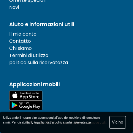
Offerte speciali
Navi
Aiuto e informazioni utili
Il mio conto
Contatto
Chi siamo
Termini di utilizzo
politica sulla riservatezza
Applicazioni mobili
Utilizzando il nostro sito acconsenti all'uso dei cookie e di tecnologie
Vicino
© 1977-
2026
AFerry Ltd. Tutti i diritti riservati.
simili. Per disabilitarli, leggi la nostra
politica sulla riservatezza
.