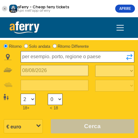
aFerry - Cheap ferry tickets
APRIRE
Apri nell'app aFerry
Ritorno
Solo andata
Ritorno Differente
18+
< 18
Cerca