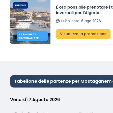
NUOVO!
È ora possibile prenotare i 
invernali per l'Algeria.
Pubblicato
:
6 ago 2026
Visualizza la promozione
I TRAGHETTI
INVERNALI PER
L'ALGERIA SONO
ORA APERTI.
Tabellone delle partenze per Mostaganem
Venerdì 7 Agosto 2026