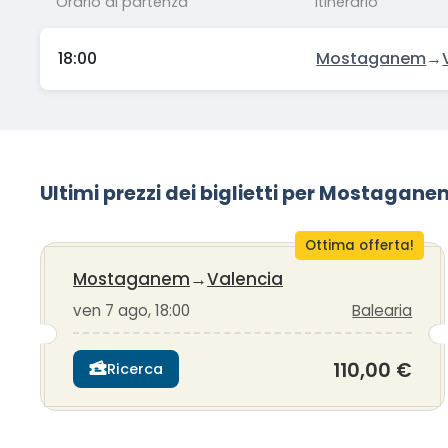
Orario di partenza
Itinerario
18:00
Mostaganem
→
Ultimi prezzi dei biglietti per Mostagan
Ottima offerta!
Mostaganem
→
Valencia
ven 7 ago, 18:00
Balearia
110,00 €
Ricerca