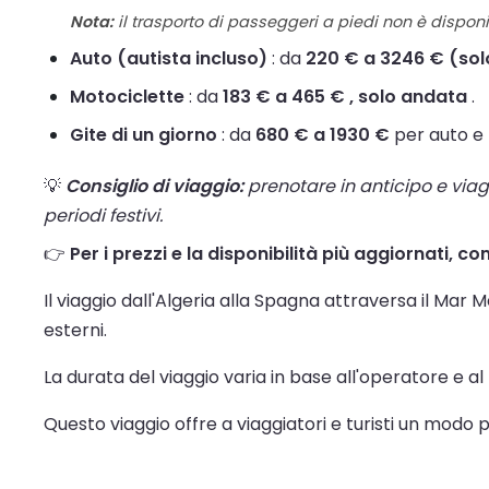
Nota:
il trasporto di passeggeri a piedi non è disponib
Auto (autista incluso)
: da
220 € a 3246 € (so
Motociclette
: da
183 € a 465 € , solo andata
.
Gite di un giorno
: da
680 € a 1930 €
per auto e 
💡
Consiglio di viaggio:
prenotare in anticipo e viaggi
periodi festivi.
👉
Per i prezzi e la disponibilità più aggiornati, c
Il viaggio dall'Algeria alla Spagna attraversa il Ma
esterni.
La durata del viaggio varia in base all'operatore e al
Questo viaggio offre a viaggiatori e turisti un modo