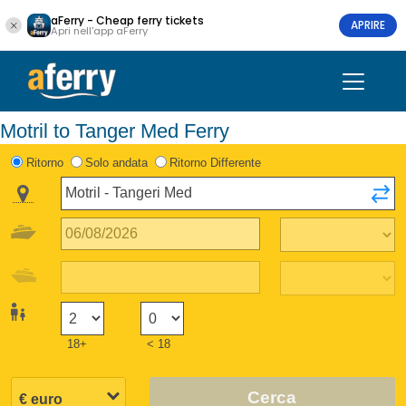
aFerry - Cheap ferry tickets
APRIRE
Apri nell'app aFerry
Motril to Tanger Med Ferry
Ritorno
Solo andata
Ritorno Differente
18+
< 18
Cerca