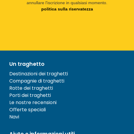
annullare l'iscrizione in qualsiasi momento.
politica sulla riservatezza
Un traghetto
Destinazioni dei traghetti
Compagnie di traghetti
Rotte dei traghetti
Porti dei traghetti
Le nostre recensioni
Offerte speciali
Navi
Aiuto e informazioni utili