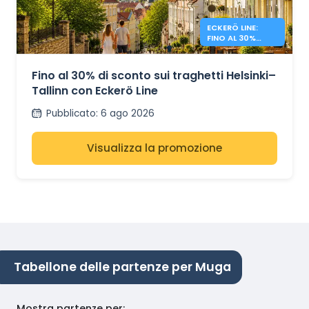
ECKERÖ LINE:
FINO AL 30%
SULLA HELSINKI –
TALLINN
Fino al 30% di sconto sui traghetti Helsinki–
Tallinn con Eckerö Line
Pubblicato
:
6 ago 2026
Visualizza la promozione
Tabellone delle partenze per Muga
Mostra partenze per
: