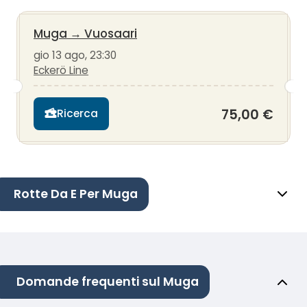
Muga
→
Vuosaari
gio 13 ago, 23:30
Eckerö Line
75,00 €
Ricerca
Rotte Da E Per Muga
Domande frequenti sul Muga