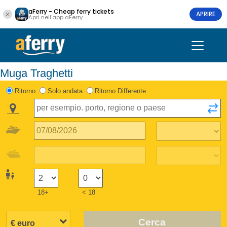
aFerry - Cheap ferry tickets
APRIRE
Apri nell'app aFerry
Muga Traghetti
Ritorno
Solo andata
Ritorno Differente
18+
< 18
Cerca