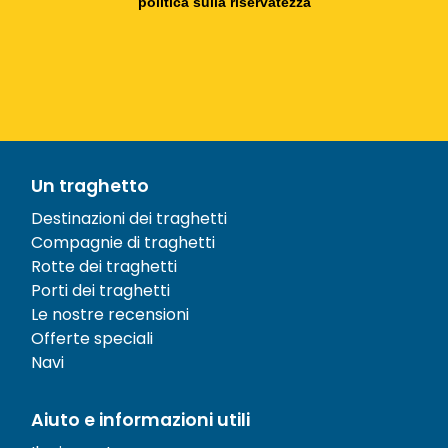
politica sulla riservatezza
Un traghetto
Destinazioni dei traghetti
Compagnie di traghetti
Rotte dei traghetti
Porti dei traghetti
Le nostre recensioni
Offerte speciali
Navi
Aiuto e informazioni utili