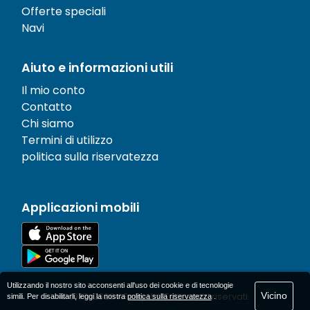
Offerte speciali
Navi
Aiuto e informazioni utili
Il mio conto
Contatto
Chi siamo
Termini di utilizzo
politica sulla riservatezza
Applicazioni mobili
Utilizzando il nostro sito acconsenti all'uso dei cookie e di tecnologie
Vicino
© 1977-
2026
AFerry Ltd. Tutti i diritti riservati.
simili. Per disabilitarli, leggi la nostra
politica sulla riservatezza
.