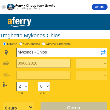
aFerry - Cheap ferry tickets
APRIRE
Apri nell'app aFerry
Traghetto Mykonos Chios
Ritorno
Solo andata
Ritorno Differente
18+
< 18
Cerca