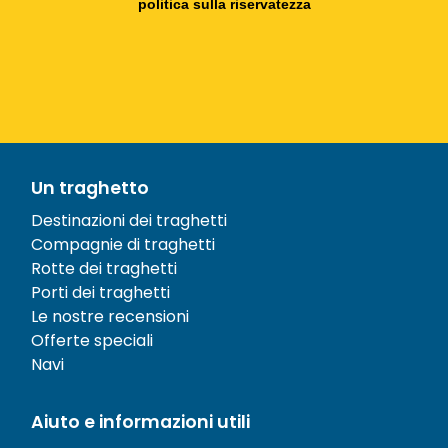
politica sulla riservatezza
Un traghetto
Destinazioni dei traghetti
Compagnie di traghetti
Rotte dei traghetti
Porti dei traghetti
Le nostre recensioni
Offerte speciali
Navi
Aiuto e informazioni utili