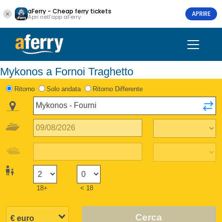
aFerry - Cheap ferry tickets
APRIRE
Apri nell'app aFerry
Mykonos a Fornoi Traghetto
Ritorno
Solo andata
Ritorno Differente
18+
< 18
Cerca