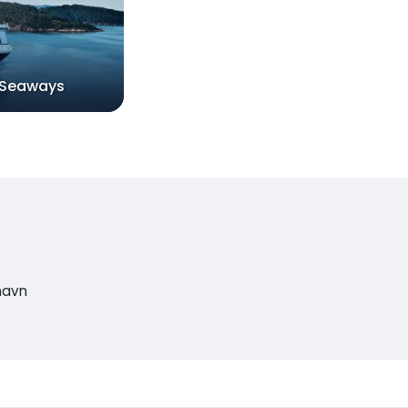
 Seaways
havn