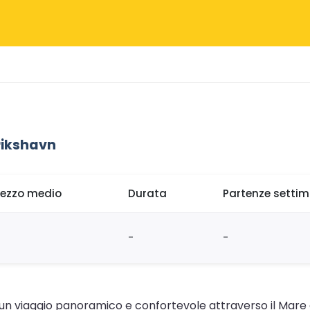
rikshavn
rezzo medio
Durata
Partenze settim
-
-
e un viaggio panoramico e confortevole attraverso il Mare 