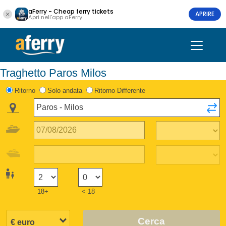
aFerry - Cheap ferry tickets
APRIRE
Apri nell'app aFerry
Traghetto Paros Milos
Ritorno
Solo andata
Ritorno Differente
18+
< 18
Cerca