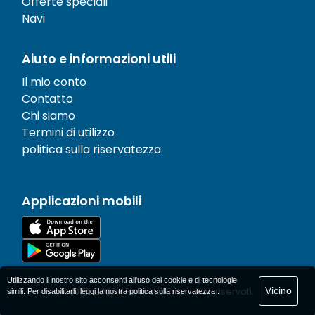
Offerte speciali
Navi
Aiuto e informazioni utili
Il mio conto
Contatto
Chi siamo
Termini di utilizzo
politica sulla riservatezza
Applicazioni mobili
Utilizzando il nostro sito acconsenti all'uso dei cookie e di tecnologie
Vicino
© 1977-
2026
AFerry Ltd. Tutti i diritti riservati.
simili. Per disabilitarli, leggi la nostra
politica sulla riservatezza
.