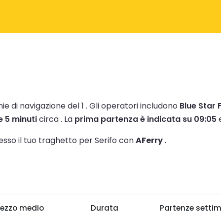
ie di navigazione del 1 .
Gli operatori includono
Blue Star 
e 5 minuti
circa .
La
prima partenza è indicata su 09:05
e
tesso il tuo traghetto per Serifo con
AFerry
.
rezzo medio
Durata
Partenze settim