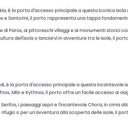
rikia, è la porta d'accesso principale a questa iconica isol
s e Santorini, il porto rappresenta una tappa fondamental
e di Paros, ai pittoreschi villaggi e ai monumenti storici 
ltura dell'isola o lanciarvi in avventure tra le isole, il po
ivadi, è la porta d'accesso principale a questa incantevole i
nos, Milo e Kythnos, il porto offre un facile accesso ai vi
 Serifos, i paesaggi aspri e l'incantevole Chora, in cima all
fugio o per un'avventura alla scoperta delle isole, il porto