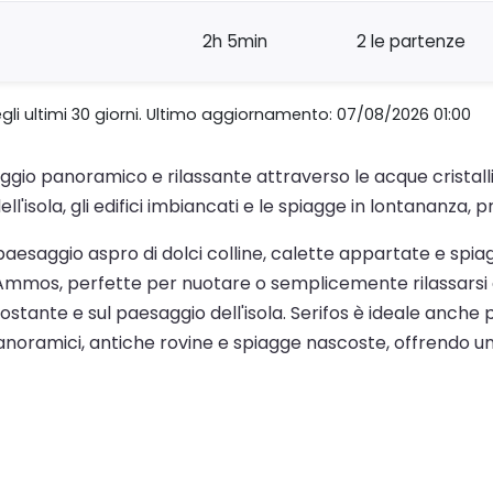
2h 5min
2 le partenze
gli ultimi 30 giorni. Ultimo aggiornamento: 07/08/2026 01:00
aggio panoramico e rilassante attraverso le acque cristalli
sola, gli edifici imbiancati e le spiagge in lontananza, pri
un paesaggio aspro di dolci colline, calette appartate e spi
 Ammos, perfette per nuotare o semplicemente rilassarsi al s
stante e sul paesaggio dell'isola. Serifos è ideale anche p
anoramici, antiche rovine e spiagge nascoste, offrendo u