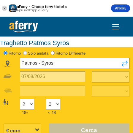
aFerry - Cheap ferry tickets
APRIRE
Apri nell'app aFerry
Traghetto Patmos Syros
Ritorno
Solo andata
Ritorno Differente
18+
< 18
Cerca